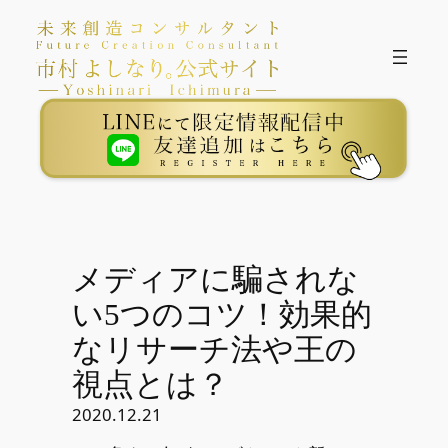
内
容
を
ス
キ
ッ
プ
メディアに騙されな
い5つのコツ！効果的
なリサーチ法や王の
視点とは？
2020.12.21