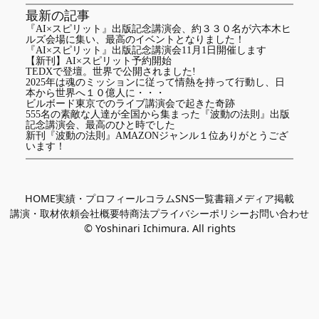
最新の記事
『AI×スピリット』出版記念講演会、約３３０名が六本木ヒ
ルズ会場に集い、最高のイベントとなりました！
『AI×スピリット』出版記念講演会11月1日開催します
【新刊】AI×スピリット予約開始
TEDXで登壇。世界で公開されました!
2025年は魂のミッションに従って情熱を持って行動し、日
本から世界へ１０億人に・・・
ビルボード東京でのライブ講演会で起きた奇跡
555名の素敵な人達が全国から集まった『波動の法則』出版
記念講演会、最高のひと時でした
新刊『波動の法則』AMAZONジャンル１位ありがとうござ
います！
HOME
実績・プロフィール
コラム
SNS一覧
書籍
メディア掲載
講演・取材依頼
会社概要
特商法
プライバシーポリシー
お問い合わせ
© Yoshinari Ichimura. All rights