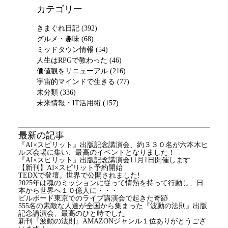
カテゴリー
きまぐれ日記
(392)
グルメ・趣味
(68)
ミッドタウン情報
(54)
人生はRPGで教わった
(46)
価値観をリニューアル
(216)
宇宙的マインドで生きる
(77)
未分類
(336)
未来情報・IT活用術
(157)
最新の記事
『AI×スピリット』出版記念講演会、約３３０名が六本木ヒ
ルズ会場に集い、最高のイベントとなりました！
『AI×スピリット』出版記念講演会11月1日開催します
【新刊】AI×スピリット予約開始
TEDXで登壇。世界で公開されました!
2025年は魂のミッションに従って情熱を持って行動し、日
本から世界へ１０億人に・・・
ビルボード東京でのライブ講演会で起きた奇跡
555名の素敵な人達が全国から集まった『波動の法則』出版
記念講演会、最高のひと時でした
新刊『波動の法則』AMAZONジャンル１位ありがとうござ