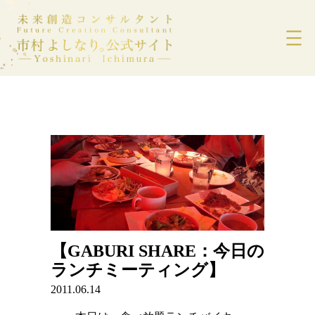
内
容
を
ス
キ
ッ
プ
【GABURI SHARE：今日の
ランチミーティング】
2011.06.14