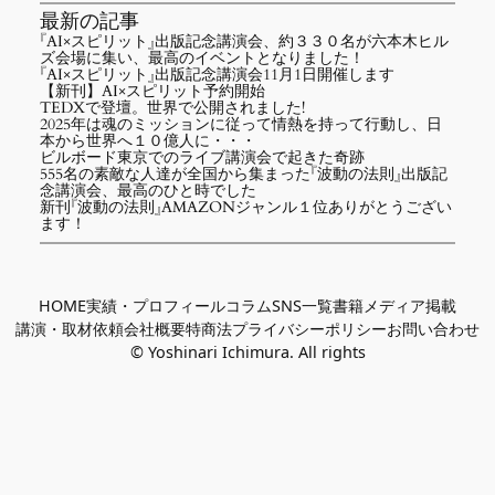
最新の記事
『AI×スピリット』出版記念講演会、約３３０名が六本木ヒル
ズ会場に集い、最高のイベントとなりました！
『AI×スピリット』出版記念講演会11月1日開催します
【新刊】AI×スピリット予約開始
TEDXで登壇。世界で公開されました!
2025年は魂のミッションに従って情熱を持って行動し、日
本から世界へ１０億人に・・・
ビルボード東京でのライブ講演会で起きた奇跡
555名の素敵な人達が全国から集まった『波動の法則』出版記
念講演会、最高のひと時でした
新刊『波動の法則』AMAZONジャンル１位ありがとうござい
ます！
HOME
実績・プロフィール
コラム
SNS一覧
書籍
メディア掲載
講演・取材依頼
会社概要
特商法
プライバシーポリシー
お問い合わせ
© Yoshinari Ichimura. All rights