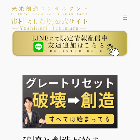
内
容
を
ス
キ
ッ
プ