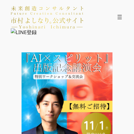
内
容
を
ス
キ
ッ
プ